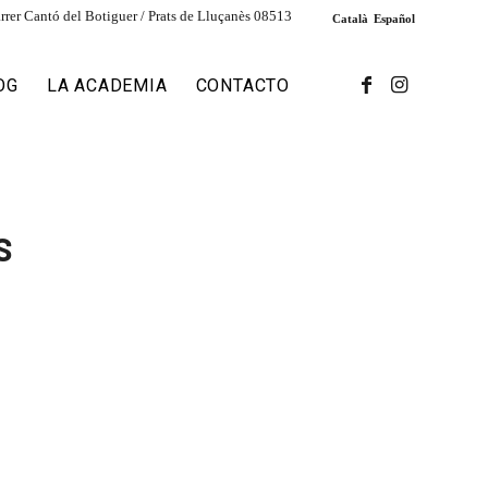
rrer Cantó del Botiguer / Prats de Lluçanès 08513
Català
Español
OG
LA ACADEMIA
CONTACTO
S