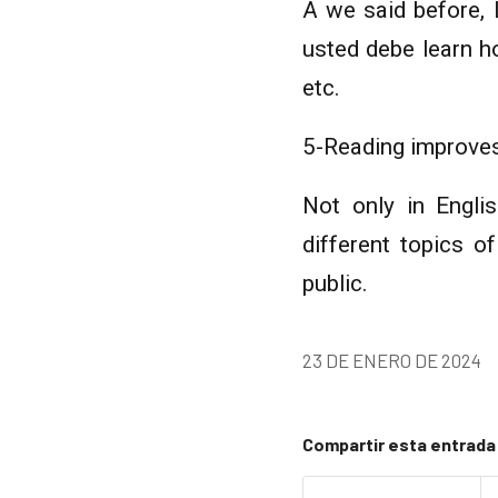
A we said before, 
usted debe learn h
etc.
5-Reading improve
Not only in Engli
different topics o
public.
23 DE ENERO DE 2024
Compartir esta entrada