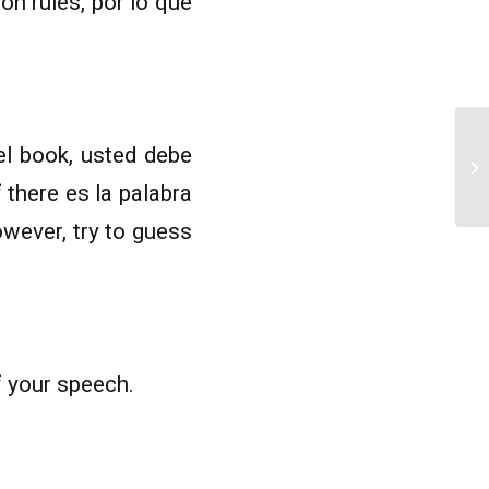
on rules, por lo que
el book, usted debe
 there es la palabra
owever, try to guess
f your speech.