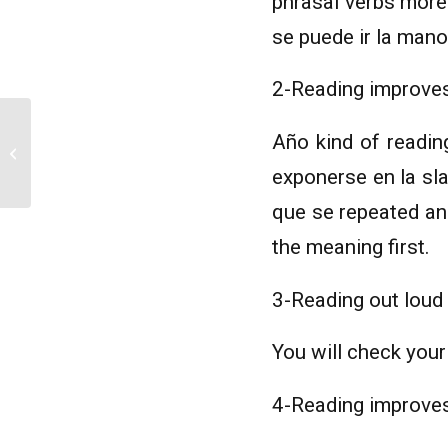
phrasal verbs more 
se puede ir la mano 
2-Reading improve
Año kind of readin
Christmas Party 2019
exponerse en la sla
que se repeated and
the meaning first.
3-Reading out loud
You will check your
4-Reading improves 