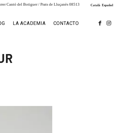
rrer Cantó del Botiguer / Prats de Lluçanès 08513
Català
Español
OG
LA ACADEMIA
CONTACTO
UR