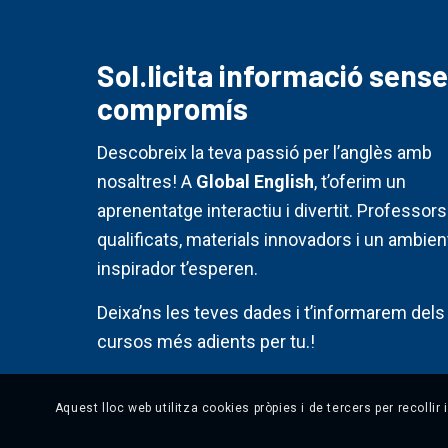
Sol.licita informació sense
compromís
Descobreix la teva passió per l’anglès amb
nosaltres! A
Global English
, t’oferim un
aprenentatge interactiu i divertit. Professors
qualificats, materials innovadors i un ambien
inspirador t’esperen.
Deixa’ns les teves dades i t’informarem dels
cursos més adients per tu.!
Aquest lloc web utilitza cookies pròpies i de tercers per recollir