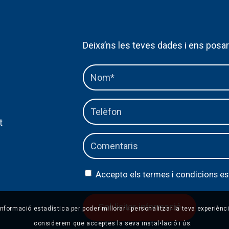
Deixa’ns les teves dades i ens pos
t
Accepto els termes i condicions es
 informació estadística per poder millorar i personalitzar la teva experièn
considerem que acceptes la seva instal•lació i ús.