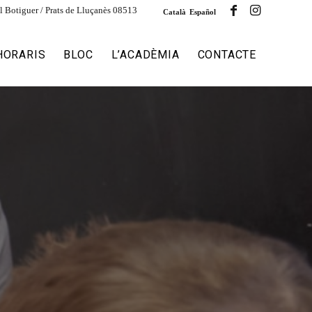
l Botiguer / Prats de Lluçanès 08513
Català
Español
HORARIS
BLOC
L’ACADÈMIA
CONTACTE