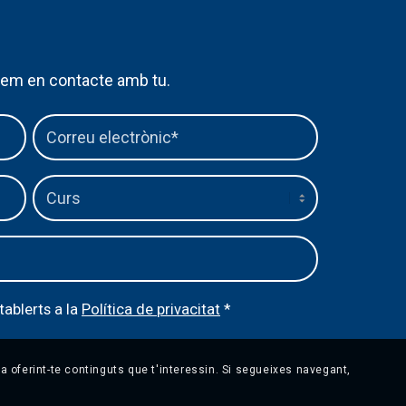
arem en contacte amb tu.
tablerts a la
Política de privacitat
*
cia oferint-te continguts que t'interessin. Si segueixes navegant,