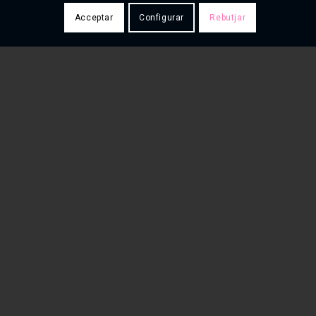
Acceptar
Configurar
Rebutjar
Contacte
De dilluns a divendres de 16h a 20h
630 106 261
630 106 261
hola@globalprats.cat